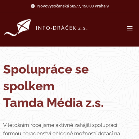
Novovysočanská 589/7, 190 00 Praha 9
INFO-DRÁČEK z.s.
Spolupráce se
spolkem
Tamda Média z.s.
V letošním roce jsme aktivně zahájili spolupráci
formou poradenství ohledně možností dotací na