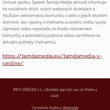
činnost spolku. Spolek Tamda Média aktivně informuje
na sociálních sítích, svých webových stránkách a
YouTube vietnamskou komunitu o dění v jejich druhém
domově, ale i zprávy z Vietnamu a celého světa, vysílá
zajímavé video reportáže ze života vietnamské
komunity a pravidelná jazyková videa zaměřená na
aktuální potřeby Vietnamců.
https://tamdamedia.eu/tamdamedia-v-
cestine/
INFO-DRÁČEK z.s., Libušská 319/126, 142 00 Praha 4
2026
Vytvořeno službou
Webnode