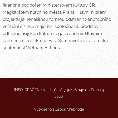
finančně podpořen Ministerstvem kultury ČR,
Magistrátem hlavního města Praha. Hlavním cílem
projektu je nenásilnou formou odstranit xenofobního
vnímání cizinců majoritní společnosti, představit
odlišnou asijskou kulturu a gastronomii. Hlavním
partnerem projektu je East Sea Travel s.r.o. a letecká
společnost Vietnam Airlines.
INFO-DRÁČEK z.s., Libušská 319/126, 142 00 Praha 4
2026
Vytvořeno službou
Webnode