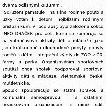
dvěma odlišnými kulturami.
Sdružení pamatuje i na silné rodinné pouto a
úzký vztah k dětem, nejbližším rodinným
příslušníkům. V roce 2015 byla založená sekce
INFO-DRÁČEK pro děti, která se zaměřuje se
na volnočasové aktivity dětí a mládeže, jako
jsou krátkodobé i dlouhodobé pobyty, pobyty
rodičů s dětmi, integrační výlety do ZOO v ČR,
farmy a parky. Organizováním sportovních
soutěží chce spolek podporovat sportovní
aktivity dětí a mládeže, vietnamské, české,
multietnické.
Spolek spolupracuje se státní správou a
komunální samosprávou, i s ostatními
neziskovými organizacemi, s nimiž sdílí