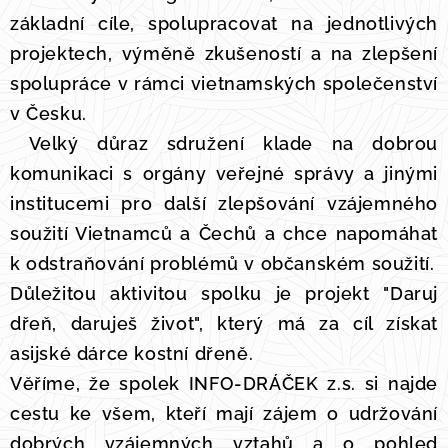
základní cíle, spolupracovat na jednotlivých
projektech, výměně zkušeností a na zlepšení
spolupráce v rámci vietnamských společenství
v Česku.
Velký důraz sdružení klade na dobrou
komunikaci s orgány veřejné správy a jinými
institucemi pro další zlepšování vzájemného
soužití Vietnamců a Čechů a chce napomáhat
k odstraňování problémů v občanském soužití.
Důležitou aktivitou spolku je projekt "Daruj
dřeň, daruješ život", který má za cíl získat
asijské dárce kostní dřeně.
Věříme, že spolek INFO-DRÁČEK z.s. si najde
cestu ke všem, kteří mají zájem o udržování
dobrých vzájemných vztahů a o pohled