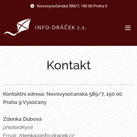
Novovysočanská 589/7, 190 00 Praha 9
INFO-DRÁČEK z.s.
Kontakt
Kontaktní adresa: Novovysočanská 589/7, 190 00
Praha 9 Vysočany
Zdenka Dubová
předsedkyně
Email:
zdenka@info-dracek.cz