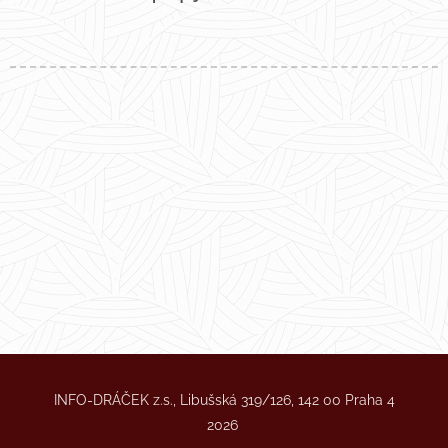
INFO-DRÁČEK z.s., Libušská 319/126, 142 00 Praha 4
2026