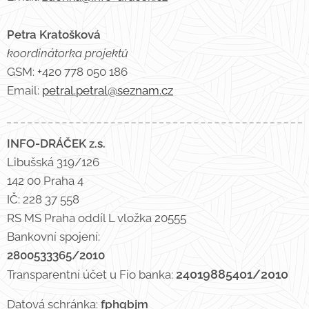
Petra Kratošková
koordinátorka projektů
GSM: +420 778 050 186
Email:
petral.petral@seznam.cz
INFO-DRÁČEK z.s.
Libušská 319/126
142 00 Praha 4
IČ: 228 37 558
RS MS Praha oddíl L vložka 20555
Bankovní spojení:
2800533365/2010
24019885401/2010
Transparentní účet u Fio banka:
Datová schránka:
fphqbjm