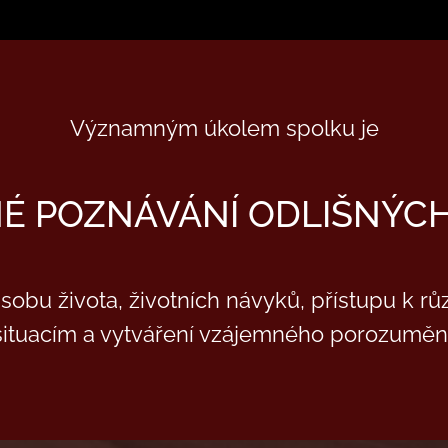
Významným úkolem spolku je
É POZNÁVÁNÍ ODLIŠNÝC
sobu života, životních návyků, přístupu k r
situacím a vytváření vzájemného porozumění