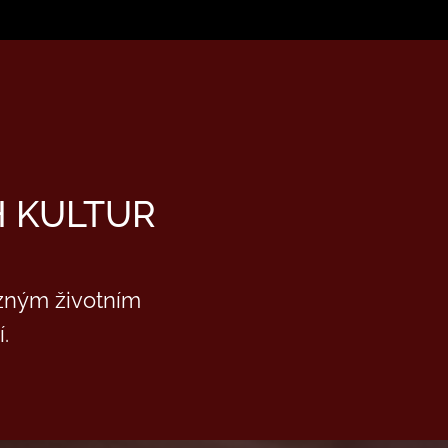
H KULTUR
ůzným životním
.