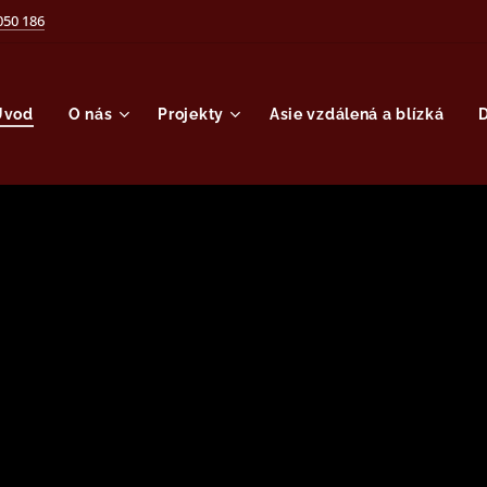
050 186
Úvod
O nás
Projekty
Asie vzdálená a blízká
D